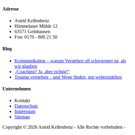
Adresse
Astrid Kellenbenz
Himmelauer Mühle 12
63571 Gelnhausen
Fon: 0170 - 800 21 50
Blog
Kommunikation – warum Verstehen oft schwieriger ist, als
wir glauben
„Coaching? Ja, aber richtig!“
Trauma verstehen – und Wege finden, gut weiterzuleben
Unternehmen
Kontakt
Datenschutz
Impressum
Sitemap
Copyright © 2026 Astrid Kellenbenz - Alle Rechte vorbehalten -
Realisierung mit ♥ von elico